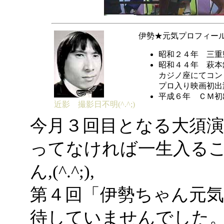
伊勢★元気プロフィー
昭和２４年 三重
昭和４４年 萩本
カジノ座にてコン
プロ入り映画初出演
平成６年 ＣＭ初
近影 撮影日不明(^.^;)
今月３回目となる大須
ってなければ一生入る
ん
,(^.^;),
第４回「伊勢ちゃん元
待していませんでした