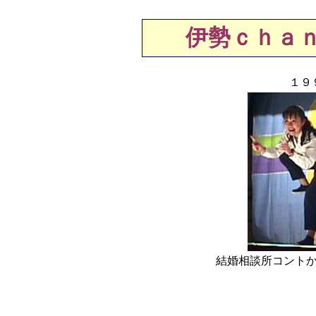
伊勢ｃｈａ
１９
結婚相談所コント