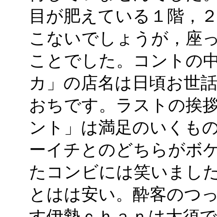
目が肥えている１階，
こないでしょうが，座
ことでした。コントの
カ」の店名は日頃お世
おちです。ラストの挨
ント」は満足のいくも
ーイチとのどちらがボ
たコンビには笑いまし
とはは安い。酔客のつ
す
伊勢ｃｈａｎ
は大須で